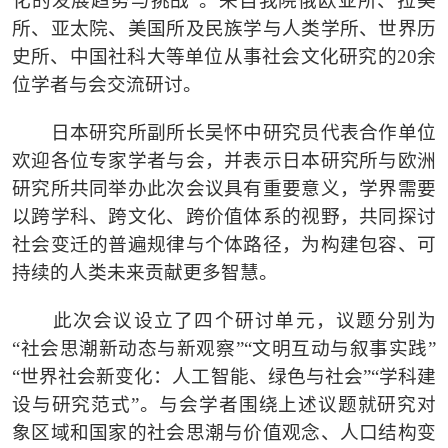
化的发展趋势与挑战”
。
来自我院俄欧亚所、拉美
所、亚太院、美国所及民族学与人类学所、世界历
史所、中国社科大等单位从事社会文化研究的
20余
位学者与会交流研讨。
日本研究所副所长吴怀中研究员代表合作单位
欢迎各位专家学者
与会，并
表示日本研究所与欧洲
研究所共同举办此次会议具有重要意义
，
学界需要
以跨学科、跨文化、跨价值体系的视野，共同探讨
社会变迁的普遍规律与个体路径，为构建包容、可
持续的人类未来贡献更多智慧。
此次会议设
立
了四个研讨单元，
议
题分别
为
“社会思潮新动态与新观察”“文明互动与叙事实践”
“世界社会新变化：人工智能、绿色与社会”“学科建
设与研究范式”。与会学者围绕
上述议题就
研究对
象区域和国家的社会思潮与价值观念、人口结构变