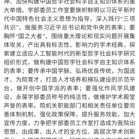
神、加快构建中国哲学社会科学自主知识体系的重
大举措。学部委员工作室要旗帜鲜明以习近平新时
代中国特色社会主义思想为指导，深入践行
“
三项
共识
”
，做服务习近平总书记和党中央的表率；要
胸怀
“
国之大者
”
，围绕重大理论和现实问题开展集
体攻关，产出具有标志性、影响力的学术经典，探
索建立适应人工智能时代的新型哲学社会科学研究
组织形式，做构建中国哲学社会科学自主知识体系
的表率；要传承中国学脉、弘扬优良传统，为国选
才、为院育才，打造人才培养和梯队建设的示范平
台，做开创中国学派的表率；要强化作风学风建
设，永葆学部委员称号的纯洁性，做维护学术殿堂
声誉的表率。院机关职能部门和相关责任单位要完
善体制机制，强化政策保障，提升服务效能，加大
宣传力度，力争把学部委员工作室打造成为我院出
思想、出成果、出人才的全方位、高层次学术创新