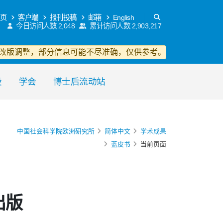
页
客户端
报刊投稿
邮箱
English
今日访问人数
2,048
累计访问人数
2,903,217
改版调整，部分信息可能不尽准确，仅供参考。
设
学会
博士后流动站
中国社会科学院欧洲研究所
简体中文
学术成果
蓝皮书
当前页面
出版