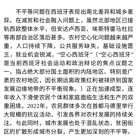
不平等问题在西班牙表现出南北差异和城乡差
异。在减贫和社会融入问题上，虽然北部地区已接
轨西欧整体水平，但安达卢西亚、埃斯特雷马杜拉
等南部自治区落后甚多。农村空心化问题越来越严
重，人口持续下降，公共服务缺失，基础设施匮
乏，就业机会锐减，
“空心西班牙”（“空心西班牙”
是当前西班牙社会运动和政治辩论的焦点议题之
一，指占绝大部分国土面积的内陆地区、特别是广
袤的农村地区，因长期远离政策红利被排挤到国家
发展边缘地带的不平衡现象。）正在加速成型。连
年收入下滑使农民个体和家庭面临生活和生产的双
重困境。2022年，农民群体多次在首都马德里举行
大规模的抗议活动，引发各界对农村发展的持续关
注。与此同时，城市发展也处于混乱状态，贫困街
区的扩散形成城市分裂，产生更加深刻的不平等。