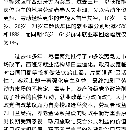
平等效应在西班牙尤为突显。过去三年，以低技能
岗位为主的基层劳动者卷入失业潮，又以劳动年资
更短、劳动经验更少的年轻人首当其冲，16岁—19
岁、20岁—24岁年龄段群体的就业率分别锐减45%
和18%，而同期45岁—64岁群体就业率回落幅度仅
为1%。
过去
40多年，尽管两党推行了50多次劳动力市
场改革，西班牙就业结构却日益僵化。政府放宽临
时合同门槛等投机做法饮鸩止渴，片面强调“灵活
性”，客观上却一再强化雇主利益，最终加剧了劳
动力市场的不稳定。事实上，资产阶级党争政治削
弱了社会的良性互动，就业改革“为改而改”，大小
政党借改革议题为自身捞取选举资本，劳动者权益
却日益受损，养老金体系建设的财政平衡等重要原
则长期受到忽视，政府施政与契合公共利益的价值
和目标大相径庭。精英阶层主导的选票政治口惠而