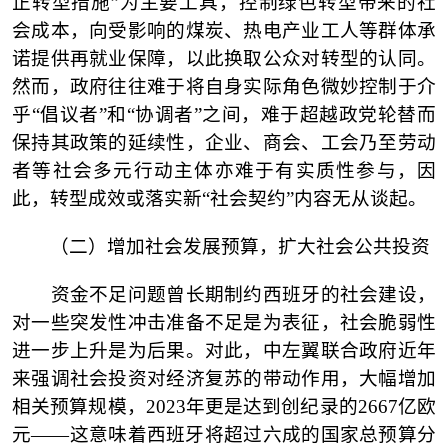
正转型措施”为主要工具，控制绿色转型带来的社
会成本，向受影响的煤炭、热电产业工人等群体承
诺提供再就业保障，以此换取公众对转型的认同。
然而，政府往往难于将自身实际角色微妙控制于介
乎“倡议者”和“协调者”之间，难于超越政党轮替而
保持其政策的延续性，企业、商会、工会乃至劳动
者等社会多元行动主体亦难于有实质性参与，因
此，转型成效或落实新“社会契约”内容无从谈起。
（二）
增加社会发展预算，扩大社会公共投资
资金不足问题曾长期制约西班牙的社会建设，
对一些突发性冲击准备不足是为表征，社会脆弱性
进一步上升是为后果。对此，中左翼联合政府近年
来强调社会投资对经济复苏的带动作用，大幅增加
相关预算规模，
2023年更是达到创纪录的2667亿欧
元——这意味着西班牙将超过六成的国家总预算分