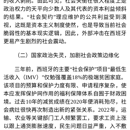
的收入剥削。由此可见，社会失衡在很大程度上是
政治权力的天平向少数人及其代表的资本利益倾斜
的结果。“社会契约”理应维护的公共利益受到漠
视，这既是资本主义制度使然，也是导致当前社会
脆弱性的基本现实逻辑，因此，外部冲击在西班牙
更易产生剧烈的社会震动。
（二）
国家政治失灵，加剧社会政策边缘化
三年前，西班牙的主要
“社会保护”项目“最低生
活收入（IMV）”仅勉强覆盖18%的极端贫困家庭。
该项目的预算和保护力度有限、申请程序复杂，使
本应发挥保护网作用的福利保障体系自囿于财政困
境。过去10年的减贫成绩在2020年便消耗殆尽，社
会病灶很快再次制造出新的紧张关系。2022年，运
输、农业等关键部门工人频繁罢工，要求工资上涨
以跟上通货膨胀速度，民生问题日益严重，入不敷