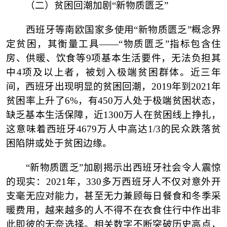
（二）
贫困回潮加剧
“新物质匮乏”
西班牙等南欧国家多使用
“新物质匮乏”概念界
定贫困，其衡量工具——“物质匮乏”指标包含住
房、供暖、饮食等9项基本生活要件，无法负担其
中4项及以上者，被划入极端贫困群体。近三年
间，西班牙出现明显的贫困回潮，2019年到2021年
贫困率上升了6%，有450万人处于极端贫困状态，
缺乏基本生活保障，近1300万人在贫困线上挣扎，
这意味着西班牙4679万人中高达1/3的民众跌落贫
困陷阱或处于贫困边缘。
“新物质匮乏”加剧揭示出西班牙社会令人震惊
的现实：2021年，330多万西班牙人不仅对意外开
支毫无应对能力，甚至无力兼顾每日餐食和冬季采
暖费用，越来越多的人不得不在衣食住行中作出非
此即彼的无奈选择。相关数字不断突破历史高点，