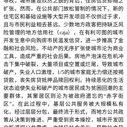
导权，城市建设欣然之貌的背后，住房信贷却随之
扩张。然而，在公共部门放松管制的情况下，新的
住宅区和基础设施等大型开发项目不仅供过于求，
且与市民利益相去甚远。少数地方政客把持缺乏风
险管理的地方信用社（caja），在有利可图的城市
开发生意中向购房市民滥发信贷，进一步推高了金
融和社会风险。不动产的无序扩张使城市沦为商业
工具，造成严重的社会后果。房地产泡沫在危机冲
击下集中破裂，大量项目或空置或烂尾，导致城市
破产，失业人口激增，1/5的城市家庭无力偿还按揭
贷款，丧失房贷抵押品赎回权利。持续恶化的生活
状态迫使失业和破产的城市居民成为贫困回潮的主
要群体，其聚居区则沦为被政府遗忘的“赤字街
区”。在此过程中，基层公共服务被大规模私有
化，经过层层分包，最终流于形式，而地方公共政
策从决策到推进，严重受到资本操控，城市开发因