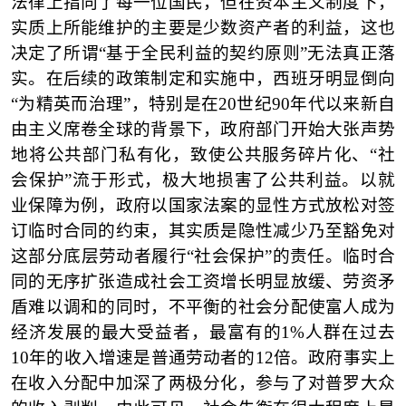
法律上指向了每一位国民，但在资本主义制度下，
实质上所能维护的主要是少数资产者的利益，这也
决定了所谓
“基于全民利益的契约原则”无法真正落
实。在后续的政策制定和实施中，西班牙明显倒向
“为精英而治理”，特别是在20世纪90年代以来新自
由主义席卷全球的背景下，政府部门开始大张声势
地将公共部门私有化，致使公共服务碎片化、“社
会保护”流于形式，极大地损害了公共利益。以就
业保障为例，政府以国家法案的显性方式放松对签
订临时合同的约束，其实质是隐性减少乃至豁免对
这部分底层劳动者履行“社会保护”的责任。临时合
同的无序扩张造成社会工资增长明显放缓、劳资矛
盾难以调和的同时，不平衡的社会分配使富人成为
经济发展的最大受益者，最富有的1%人群在过去
10年的收入增速是普通劳动者的12倍。政府事实上
在收入分配中加深了两极分化，参与了对普罗大众