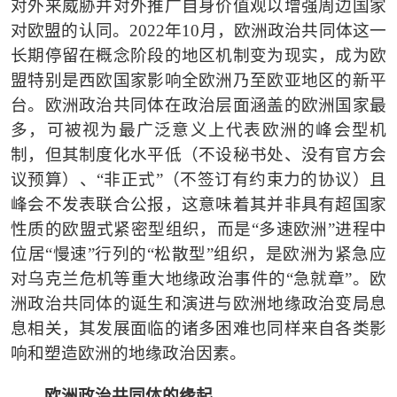
对外来威胁并对外推广自身价值观以增强周边国家
对欧盟的认同。
2022年10月，欧洲政治共同体这一
长期停留在概念阶段的地区机制变为现实，成为欧
盟特别是西欧国家影响全欧洲乃至欧亚地区的新平
台。欧洲政治共同体在政治层面涵盖的欧洲国家最
多，可被视为最广泛意义上代表欧洲的峰会型机
制，但其制度化水平低（不设秘书处、没有官方会
议预算）、“非正式”（不签订有约束力的协议）且
峰会不发表联合公报，这意味着其并非具有超国家
性质的欧盟式紧密型组织，而是“多速欧洲”进程中
位居“慢速”行列的“松散型”组织，是欧洲为紧急应
对乌克兰危机等重大地缘政治事件的“急就章”。欧
洲政治共同体的诞生和演进与欧洲地缘政治变局息
息相关，其发展面临的诸多困难也同样来自各类影
响和塑造欧洲的地缘政治因素。
欧洲政治共同体的缘起