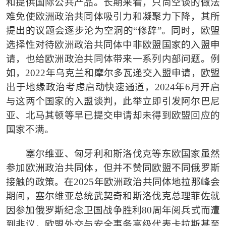
和提供国际公共产品。长期来看，只尚空谈的做法
难免使欧洲政治共同体吸引力和凝聚力下降，其所
提出的议题会逐步沦为空洞的“修辞”。同时，欧盟
选择性对待欧洲政治共同体中非欧盟国家的入盟申
请，也给欧洲政治共同体带来一系列内部问题。例
如，2022年乌克兰和摩尔多瓦递交入盟申请，欧盟
出于地缘政治考虑启动快速通道，2024年6月开启
与这两个国家的入盟谈判，此举立即引发阿尔巴尼
亚、北马其顿等早已提交申请却未得到欧盟回应的
国家不满。
塞尔维亚、匈牙利和斯洛伐克等东欧国家虽然
参加欧洲政治共同体，但并不赞同欧盟不同俄罗斯
接触的政策。在
2025年欧洲政治共同体地拉那峰会
期间，塞尔维亚总统武契奇和斯洛伐克总理菲佐就
因参加俄罗斯纪念卫国战争胜利80周年阅兵式而遭
到非议，欧盟外交与安全事务高级代表卡拉斯甚至