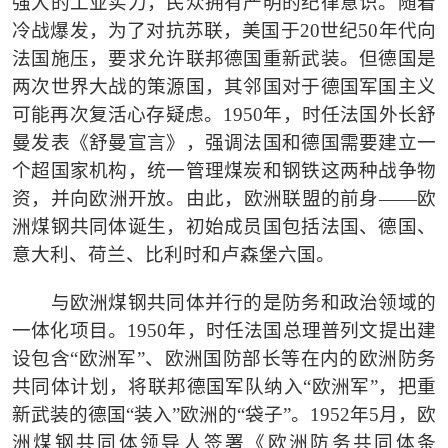
强大的工业实力，民众拥有严明的纪律意识。随着
冷战爆发，为了对抗苏联，美国于
20世纪50年代向
法国施压，要求允许联邦德国重新武装。但德国是
两次世界大战的策源国，其邻国对于德国军国主义
可能再次复活心存疑虑。1950年，时任法国外长舒
曼发表《舒曼宣言》，强调法国和德国需要建立一
个超国家机构，统一管理煤炭和钢铁这两种战争物
资，并向欧洲开放。由此，欧洲联盟的前身——欧
洲煤钢共同体诞生，初始成员国包括法国、德国、
意大利、荷兰、比利时和卢森堡六国。
与欧洲煤钢共同体并行的是防务和政治领域的
一体化项目。
1950年，时任法国总理普列文提出建
设包含“欧洲军”、欧洲国防部长等在内的欧洲防务
共同体计划，将联邦德国军队纳入“欧洲军”，把重
新武装的德国“装入”欧洲的“袋子”。1952年5月，欧
洲煤钢共同体领导人签署《欧洲防务共同体条