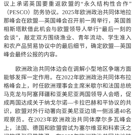
议上承诺英国要重返欧盟的“永久结构性合作”
（PESCO）防务协议。2025年欧洲政治共同体地拉
那峰会在欧盟—英国峰会召开前一周举行，英国首
相斯塔默借此机会与欧盟领导人举行“最后一刻的
会谈”，敲定双方围绕渔业、青年流动、学生准入
和农产品贸易协议中的最后细节，确定欧盟—英国
峰会最终公报的内容。
欧洲政治共同体边会在调解小型地区争端方面
能够发挥一定作用。在
2022年欧洲政治共同体布拉
格峰会上，时任欧洲理事会主席米歇尔和法国总统
马克龙与阿塞拜疆和亚美尼亚两国领导人会晤，促
成两国达成关于纳戈尔诺—卡拉巴赫和平协议的共
识，欧盟对外行动署向亚美尼亚边境一侧派遣40名
观察员。在2023年欧洲政治共同体摩尔多瓦峰会
上，法国、德国和欧盟尝试为塞尔维亚和科索沃之