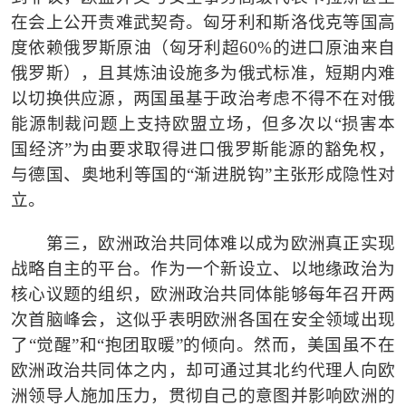
在会上公开责难武契奇。匈牙利和斯洛伐克等国高
度依赖俄罗斯原油（匈牙利超60%的进口原油来自
俄罗斯），且其炼油设施多为俄式标准，短期内难
以切换供应源，两国虽基于政治考虑不得不在对俄
能源制裁问题上支持欧盟立场，但多次以“损害本
国经济”为由要求取得进口俄罗斯能源的豁免权，
与德国、奥地利等国的“渐进脱钩”主张形成隐性对
立。
第三，欧洲政治共同体难以成为欧洲真正实现
战略自主的平台。作为一个新设立、以地缘政治为
核心议题的组织，欧洲政治共同体能够每年召开两
次首脑峰会，这似乎表明欧洲各国在安全领域出现
了
“觉醒”和“抱团取暖”的倾向。然而，美国虽不在
欧洲政治共同体之内，却可通过其北约代理人向欧
洲领导人施加压力，贯彻自己的意图并影响欧洲的