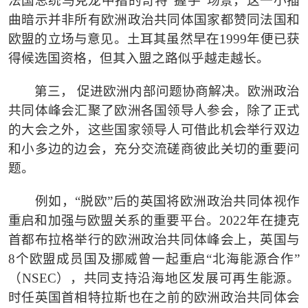
法国总统马克龙中指的奇特
“握手”场景，这一小插
曲暗示并非所有欧洲政治共同体国家都赞同法国和
欧盟的立场与意见。土耳其虽然早在1999年便已获
得候选国资格，但其入盟之路似乎越走越长。
第三，
促进欧洲内部问题协商解决。欧洲政治
共同体峰会汇聚了欧洲各国领导人参会，除了正式
的大会之外，这些国家领导人可借此机会举行双边
和小多边的边会，充分交流磋商彼此关切的重要问
题。
例如，
“脱欧”后的英国将欧洲政治共同体视作
重启和加强与欧盟关系的重要平台。2022年在捷克
首都布拉格举行的欧洲政治共同体峰会上，英国与
8个欧盟成员国及挪威曾一起重启“北海能源合作”
（NSEC），共同支持沿海地区发展可再生能源。
时任英国首相特拉斯也在之前的欧洲政治共同体会