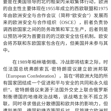
要是在美国领导的北约框架内采取集体行动，欧洲
的自主性主要体现在1955年成立的西欧联盟和1975
年由欧洲安全与合作会议（简称“欧安会”）发展而
来的欧洲安全与合作组织（OSCE），前者负责协
调西欧国家之间的防务政策和军工生产，后者则是
以预防冲突为首要目的的泛欧安全信任机制。欧安
会将苏联和东欧国家包含在内，但美国并未参与其
中。
在
1989年柏林墙倒塌、冷战即将结束之际，时
任法国总统弗朗索瓦·密特朗提议建立欧洲邦联
（European Confederation），旨在“将欧洲大陆的所
有国家团结成一个促进和平与安全的共同和永久组
织”。密特朗倡议来源于法国外交史上联合俄罗斯
制衡德国的地缘政治战略，该战略主张不孤立苏
联，同时寻求借此分散德国和欧共体的影响力，但
遭到美国、德国和捷克等国反对。尽管建立欧洲邦