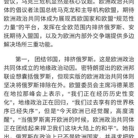
会议，乌克兰危机显然是核心议题。欧洲政治共同
体的倡议者法国总统马克龙和主导机构欧盟，期待
欧洲政治共同体成为展现西欧国家和欧盟“规范性
力量”的平台，发挥在全欧范围内排挤俄罗斯、安
抚期待入盟国，以及为欧洲内部外交争端提供多边
解决场所三重功能。
第一，
团结邻国，排挤俄罗斯。这是欧洲政治
共同体成立的地缘政治动因。密特朗提出的欧洲邦
联设想囊括俄罗斯，但现实版的欧洲政治共同体则
坚决将俄罗斯排除在外。欧盟委员会主席冯德莱恩
在地拉那峰会上表示，
“我们正在经历历史性变
化”，地缘政治正在回归，“我们过去享有的世界秩
序已经失序”，但是“今天欧洲已经觉醒，高度清
醒”，“当俄罗斯离开欧洲的时候，欧洲政治共同体
正在团结起来捍卫我们这块大陆上的和平”。她指
出，俄罗斯在政治上已不是欧洲国家，并寻求把欧