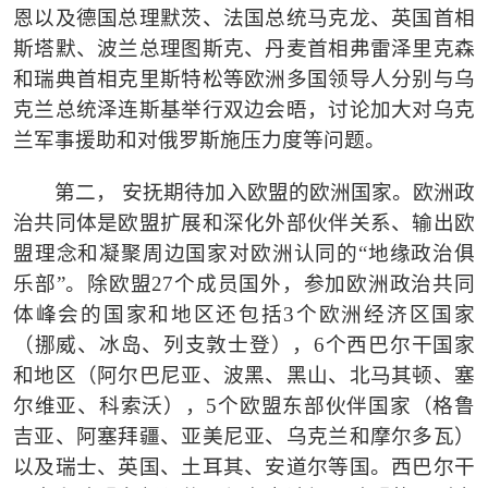
恩以及德国总理默茨、法国总统马克龙、英国首相
斯塔默、波兰总理图斯克、丹麦首相弗雷泽里克森
和瑞典首相克里斯特松等欧洲多国领导人分别与乌
克兰总统泽连斯基举行双边会晤，讨论加大对乌克
兰军事援助和对俄罗斯施压力度等问题。
第二，
安抚期待加入欧盟的欧洲国家。欧洲政
治共同体是欧盟扩展和深化外部伙伴关系、输出欧
盟理念和凝聚周边国家对欧洲认同的
“地缘政治俱
乐部”。除欧盟27个成员国外，参加欧洲政治共同
体峰会的国家和地区还包括3个欧洲经济区国家
（挪威、冰岛、列支敦士登），6个西巴尔干国家
和地区（阿尔巴尼亚、波黑、黑山、北马其顿、塞
尔维亚、科索沃），5个欧盟东部伙伴国家（格鲁
吉亚、阿塞拜疆、亚美尼亚、乌克兰和摩尔多瓦）
以及瑞士、英国、土耳其、安道尔等国。西巴尔干