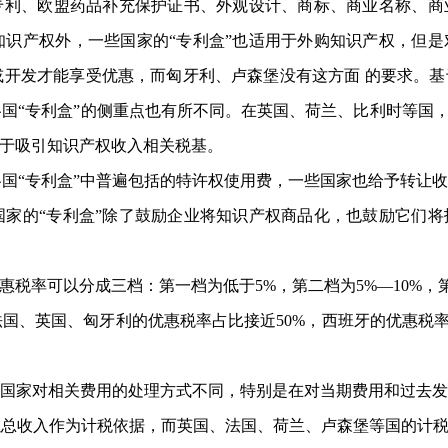
括专利、欧盟药品补充保护证书、外观设计、商标、商业名称、
知识产权外，一些国家的“专利盒”也适用于外购知识产权，但
或开发才能享受优惠，而匈牙利、卢森堡没有这方面
的要求。基
国“专利盒”的侧重点也有所不同。在英国、荷兰、比利时等国，
向于吸引知识产权收入相关税基。
“专利盒”中普遍包括的特许权使用费，一些国家也给予转让收
国家的“专利盒”除了鼓励企业将知识产权商品化，也鼓励它们
率可以分成三档：第一档为低于5%，第二档为5%—10%，第
国、英国、匈牙利的优惠税率占比接近50%，西班牙的优惠税率
国家对相关费用的处理方式不同，特别是在对当期费用和过去发
以总收入作为计税依据，而英国、法国、荷兰、卢森堡等国的计