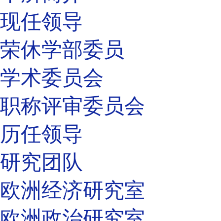
现任领导
荣休学部委员
学术委员会
职称评审委员会
历任领导
研究团队
欧洲经济研究室
欧洲政治研究室