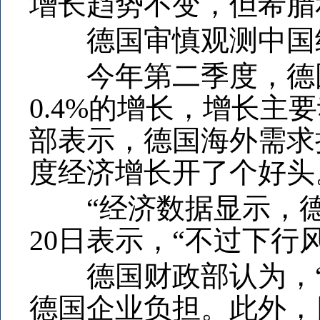
增长趋势不变，但希腊
德国审慎观测中国
今年第二季度，德国
0.4%的增长，增长
部表示，德国海外需求
度经济增长开了个好头
“经济数据显示，德
20日表示，“不过下行
德国财政部认为，“
德国企业负担。此外，