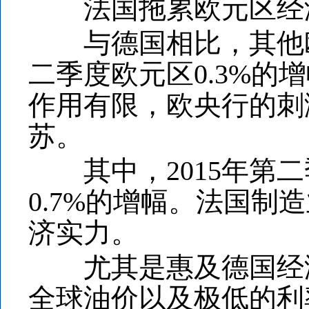
法国拖累欧元区经
与德国相比，其他欧
二季度欧元区0.3%的
作用有限，欧央行的刺
苏。
其中，2015年第二
0.7%的增幅。法国
济实力。
尤其是惠及德国经济
全球油价以及极低的利