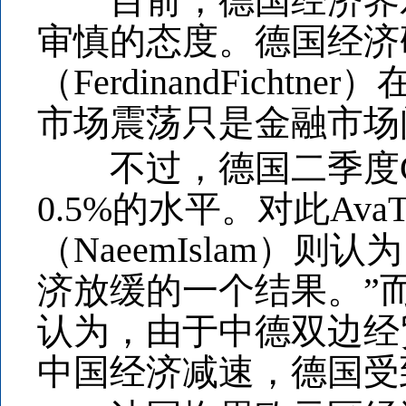
目前，德国经济界对
审慎的态度。德国经济
（FerdinandFic
市场震荡只是金融市场
不过，德国二季度GD
0.5%的水平。对此Av
（NaeemIslam）
济放缓的一个结果。”
认为，由于中德双边经
中国经济减速，德国受