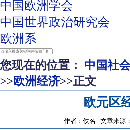
中国欧洲学会
中国世界政治研究会
欧洲系
您现在的位置：
中国社
>>
欧洲经济
>>正文
欧元区
作者：佚名 | 文章来源：http:/