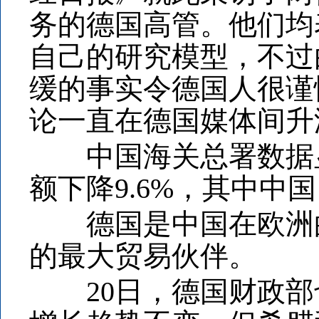
务的德国高管。他们均
自己的研究模型，不过
缓的事实令德国人很谨
论一直在德国媒体间升
中国海关总署数据显
额下降9.6%，其中中国
德国是中国在欧洲的
的最大贸易伙伴。
20日，德国财政部