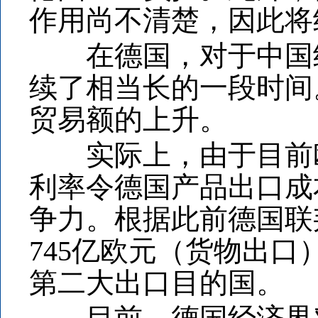
作用尚不清楚，因此将
在德国，对于中国经
续了相当长的一段时间
贸易额的上升。
实际上，由于目前欧
利率令德国产品出口成
争力。根据此前德国联
745亿欧元（货物出
第二大出口目的国。