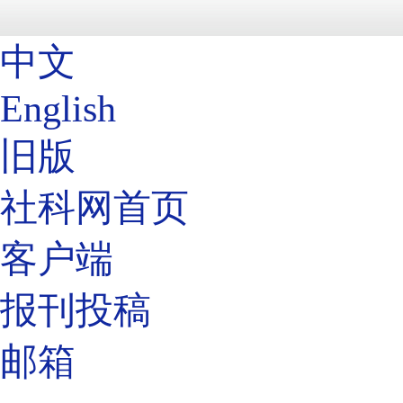
中文
English
旧版
社科网首页
客户端
报刊投稿
邮箱