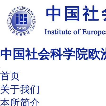
中国社会科学院欧
首页
关于我们
本所简介