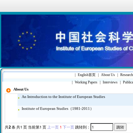
|
English首页
|
About Us
|
Research
|
Working Papers
|
Interviews
|
Publica
About Us
An Introduction to the Institute of European Studies
Institute of European Studies（1981-2011）
共
2
条 共
1
页 当前第
1
页
上一页
1
下一页
跳转到：