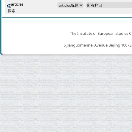
articles
搜索
高级搜索
The Institute of European studies C
5,Jianguomennei Avenue,Beijing 100732