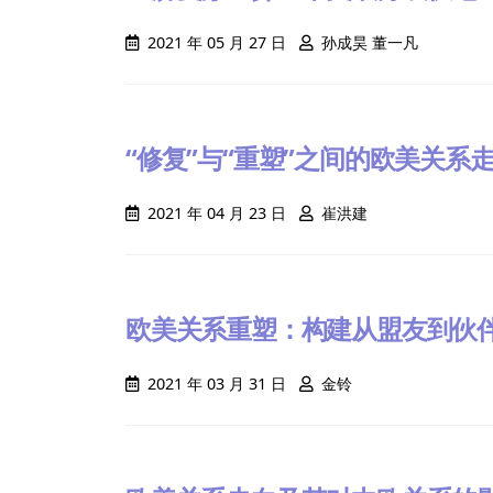
2021 年 05 月 27 日
孙成昊 董一凡
“修复”与“重塑”之间的欧美关系
2021 年 04 月 23 日
崔洪建
欧美关系重塑：构建从盟友到伙
2021 年 03 月 31 日
金铃