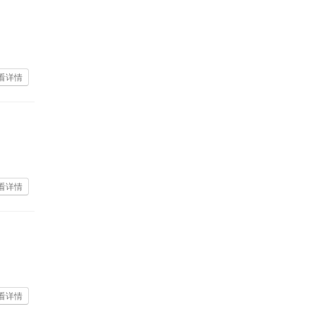
看详情
看详情
看详情