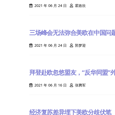
2021 年 06 月 24 日
霍政欣
三场峰会无法弥合美欧在中国问
2021 年 06 月 24 日
郭梦迎
拜登赴欧忽悠盟友，“反华同盟”
2021 年 06 月 16 日
张腾军
经济复苏差异埋下美欧分歧伏笔