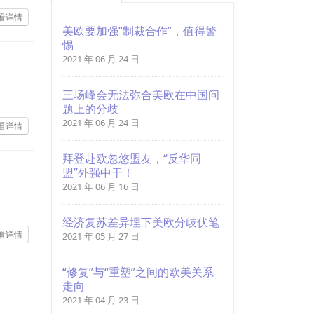
看详情
美欧要加强“制裁合作”，值得警
惕
2021 年 06 月 24 日
三场峰会无法弥合美欧在中国问
题上的分歧
2021 年 06 月 24 日
看详情
拜登赴欧忽悠盟友，“反华同
盟”外强中干！
2021 年 06 月 16 日
经济复苏差异埋下美欧分歧伏笔
看详情
2021 年 05 月 27 日
“修复”与“重塑”之间的欧美关系
走向
2021 年 04 月 23 日