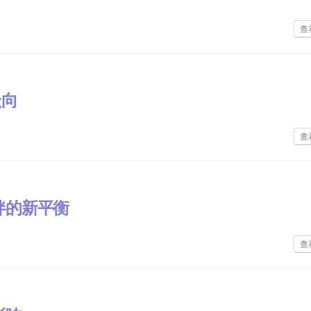
查
走向
查
伴的新平衡
查