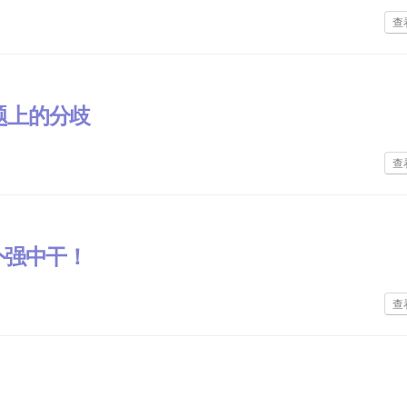
查
题上的分歧
查
外强中干！
查