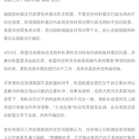
德国驻科索沃代表警告科索沃民主联盟，不要支持对科索沃行政当局的不
信任投票，而美国驻科索沃代表则支持对库尔蒂行政当局的不信任投票。
美国支持罢免库尔蒂，而法国和德国反对库尔蒂下台，担心在疫情期间科
索沃出现政治不稳定。
4月3日，欧盟任命斯洛伐克前外长莱恰克为特别代表斡旋科索沃问题，并
兼任欧盟委员会副主席、欧盟外交和安全政策高级代表何塞普·博雷利的特
别代表。莱恰克曾长期在西巴尔干工作，具有丰富的外交斡旋经验。
尽管莱恰克强调美国不是欧盟的对手，而是欧盟在西巴尔干的主要伙伴以
及解决科索沃地位问题的主要伙伴，但事实表明，在跨大西洋关系紧张的
背景下，美欧在巴尔干的利益和关切并不完全一致。美欧在促进对话上能
否进行有效合作尚存变数，“土地交换”协议究竟能否达成、会在美国还是
在欧盟主导下达成，尚有不确定性。
曾在科索沃工作的美国前外交官伯恩斯认为，任何领土分割都会有强制的
人口交换甚至暴力风险。“更糟糕的是，它可能会复苏巴尔干其他地方激进