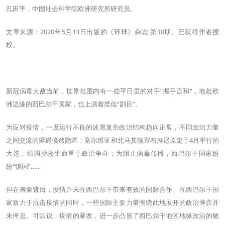
孔田平，中国社会科学院欧洲研究所研究员。
文章来源：2020年5月13日出版的《环球》杂志 第10期。已获得作者授
权。
新冠病毒大敌当前，世界范围内有一些平日里的对手“握手言和”，地处欧
洲边缘的西巴尔干国家，也上演着类似“剧目”。
为应对疫情，一度运行不良的波黑复杂政治结构趋向正常，不同政治力量
之间交流的障碍倏然隐匿；塞尔维亚和北马其顿宣布推迟原定于4月举行的
大选，强调拯救生命重于政治争斗；为阻止病毒传播，西巴尔干国家纷
纷“锁国”……
但在表象背后，疫情并未在西巴尔干带来有效的国际合作。在西巴尔干国
家致力于抗击疫情的同时，一些国际主要力量围绕此地展开的政治博弈并
未停息。可以说，疫情的暴发，进一步凸显了西巴尔干地区地缘政治的敏