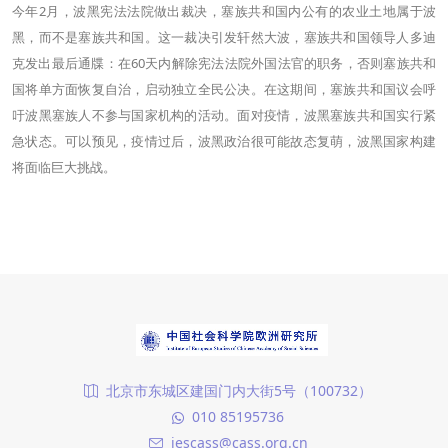
今年2月，波黑宪法法院做出裁决，塞族共和国内公有的农业土地属于波
黑，而不是塞族共和国。这一裁决引发轩然大波，塞族共和国领导人多迪
克发出最后通牒：在60天内解除宪法法院外国法官的职务，否则塞族共和
国将单方面恢复自治，启动独立全民公决。在这期间，塞族共和国议会呼
吁波黑塞族人不参与国家机构的活动。面对疫情，波黑塞族共和国实行紧
急状态。可以预见，疫情过后，波黑政治很可能故态复萌，波黑国家构建
将面临巨大挑战。
北京市东城区建国门内大街5号（100732）
010 85195736
iescass@cass.org.cn