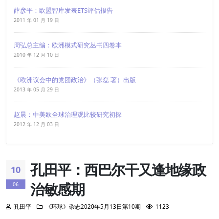
薛彦平：欧盟智库发表ETS评估报告
2011 年 01 月 19 日
周弘总主编：欧洲模式研究丛书四卷本
2010 年 12 月 10 日
《欧洲议会中的党团政治》（张磊 著）出版
2013 年 05 月 29 日
赵晨：中美欧全球治理观比较研究初探
2012 年 12 月 03 日
孔田平：西巴尔干又逢地缘政
10
治敏感期
06
孔田平
《环球》杂志2020年5月13日第10期
1123