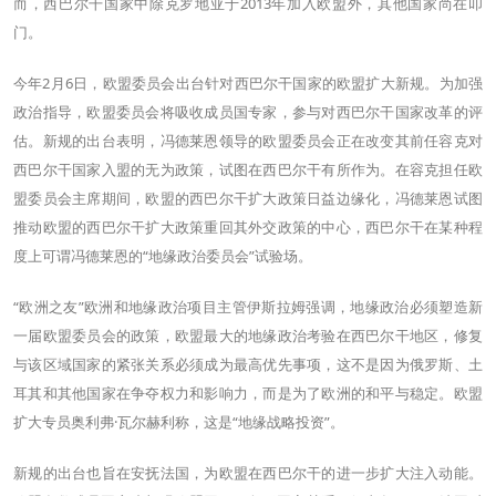
而，西巴尔干国家中除克罗地亚于2013年加入欧盟外，其他国家尚在叩
门。
今年2月6日，欧盟委员会出台针对西巴尔干国家的欧盟扩大新规。为加强
政治指导，欧盟委员会将吸收成员国专家，参与对西巴尔干国家改革的评
估。新规的出台表明，冯德莱恩领导的欧盟委员会正在改变其前任容克对
西巴尔干国家入盟的无为政策，试图在西巴尔干有所作为。在容克担任欧
盟委员会主席期间，欧盟的西巴尔干扩大政策日益边缘化，冯德莱恩试图
推动欧盟的西巴尔干扩大政策重回其外交政策的中心，西巴尔干在某种程
度上可谓冯德莱恩的“地缘政治委员会”试验场。
“欧洲之友”欧洲和地缘政治项目主管伊斯拉姆强调，地缘政治必须塑造新
一届欧盟委员会的政策，欧盟最大的地缘政治考验在西巴尔干地区，修复
与该区域国家的紧张关系必须成为最高优先事项，这不是因为俄罗斯、土
耳其和其他国家在争夺权力和影响力，而是为了欧洲的和平与稳定。欧盟
扩大专员奥利弗·瓦尔赫利称，这是“地缘战略投资”。
新规的出台也旨在安抚法国，为欧盟在西巴尔干的进一步扩大注入动能。