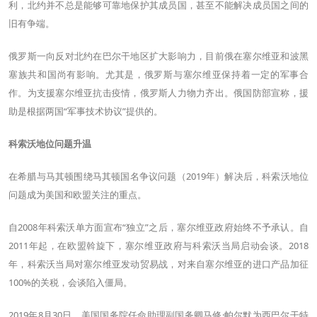
利，北约并不总是能够可靠地保护其成员国，甚至不能解决成员国之间的
旧有争端。
俄罗斯一向反对北约在巴尔干地区扩大影响力，目前俄在塞尔维亚和波黑
塞族共和国尚有影响。尤其是，俄罗斯与塞尔维亚保持着一定的军事合
作。为支援塞尔维亚抗击疫情，俄罗斯人力物力齐出。俄国防部宣称，援
助是根据两国“军事技术协议”提供的。
科索沃地位问题升温
在希腊与马其顿围绕马其顿国名争议问题（2019年）解决后，科索沃地位
问题成为美国和欧盟关注的重点。
自2008年科索沃单方面宣布“独立”之后，塞尔维亚政府始终不予承认。自
2011年起，在欧盟斡旋下，塞尔维亚政府与科索沃当局启动会谈。2018
年，科索沃当局对塞尔维亚发动贸易战，对来自塞尔维亚的进口产品加征
100%的关税，会谈陷入僵局。
2019年8月30日，美国国务院任命助理副国务卿马修·帕尔默为西巴尔干特