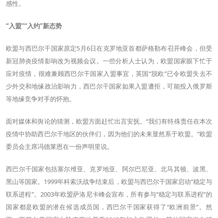
感性。
“入盟”“入约”新态势
欧盟与西巴尔干国家原定5月6日在克罗地亚首都萨格勒布召开峰会，但受
新冠肺炎疫情影响改为视频会议。一些分析人士认为，欧盟国家眼下忙于
应对疫情，很难兼顾西巴尔干国家入盟事宜，英国“脱欧”已令欧盟失去不
少外交和地缘政治影响力，西巴尔干国家如果入盟遭拒，可能投入俄罗斯
等地缘竞争对手的怀抱。
面对媒体和舆论的猜测，欧盟方面赶忙出言安抚。“我们有特殊责任在本次
疫情中协助西巴尔干地区的伙伴们，因为他们的未来显然系于欧盟。”欧盟
委员会主席冯德莱恩在一份声明里说。
西巴尔干国家包括塞尔维亚、克罗地亚、阿尔巴尼亚、北马其顿、波黑、
黑山等国家。1999年科索沃战争结束后，欧盟与西巴尔干国家启动“稳定与
联系进程”。2003年欧盟萨洛尼卡峰会宣布，所有参与“稳定与联系进程”的
国家都是欧盟的潜在候选成员国，西巴尔干国家获得了“欧洲前景”。然