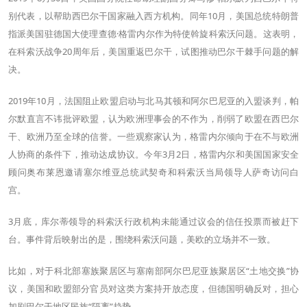
别代表，以帮助西巴尔干国家融入西方机构。同年10月，美国总统特朗普
指派美国驻德国大使理查德·格雷内尔作为特使斡旋科索沃问题。这表明，
在科索沃战争20周年后，美国重返巴尔干，试图推动巴尔干棘手问题的解
决。
2019年10月，法国阻止欧盟启动与北马其顿和阿尔巴尼亚的入盟谈判，帕
尔默直言不讳批评欧盟，认为欧洲理事会的不作为，削弱了欧盟在西巴尔
干、欧洲乃至全球的信誉。一些观察家认为，格雷内尔倾向于在不与欧洲
人协商的条件下，推动达成协议。今年3月2日，格雷内尔和美国国家安全
顾问奥布莱恩邀请塞尔维亚总统武契奇和科索沃当局领导人萨奇访问白
宫。
3月底，库尔蒂领导的科索沃行政机构未能通过议会的信任投票而被赶下
台。事件背后映射出的是，围绕科索沃问题，美欧的立场并不一致。
比如，对于科北部塞族聚居区与塞南部阿尔巴尼亚族聚居区“土地交换”协
议，美国和欧盟部分官员对这类方案持开放态度，但德国明确反对，担心
加剧巴尔干地区民族“隔离”趋势。