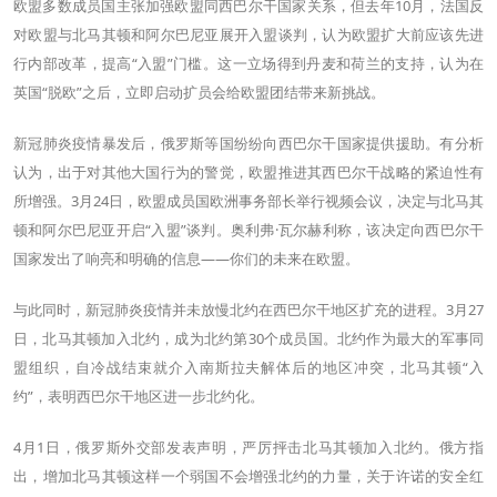
欧盟多数成员国主张加强欧盟同西巴尔干国家关系，但去年10月，法国反
对欧盟与北马其顿和阿尔巴尼亚展开入盟谈判，认为欧盟扩大前应该先进
行内部改革，提高“入盟”门槛。这一立场得到丹麦和荷兰的支持，认为在
英国“脱欧”之后，立即启动扩员会给欧盟团结带来新挑战。
新冠肺炎疫情暴发后，俄罗斯等国纷纷向西巴尔干国家提供援助。有分析
认为，出于对其他大国行为的警觉，欧盟推进其西巴尔干战略的紧迫性有
所增强。3月24日，欧盟成员国欧洲事务部长举行视频会议，决定与北马其
顿和阿尔巴尼亚开启“入盟”谈判。奥利弗·瓦尔赫利称，该决定向西巴尔干
国家发出了响亮和明确的信息——你们的未来在欧盟。
与此同时，新冠肺炎疫情并未放慢北约在西巴尔干地区扩充的进程。3月27
日，北马其顿加入北约，成为北约第30个成员国。北约作为最大的军事同
盟组织，自冷战结束就介入南斯拉夫解体后的地区冲突，北马其顿“入
约”，表明西巴尔干地区进一步北约化。
4月1日，俄罗斯外交部发表声明，严厉抨击北马其顿加入北约。俄方指
出，增加北马其顿这样一个弱国不会增强北约的力量，关于许诺的安全红