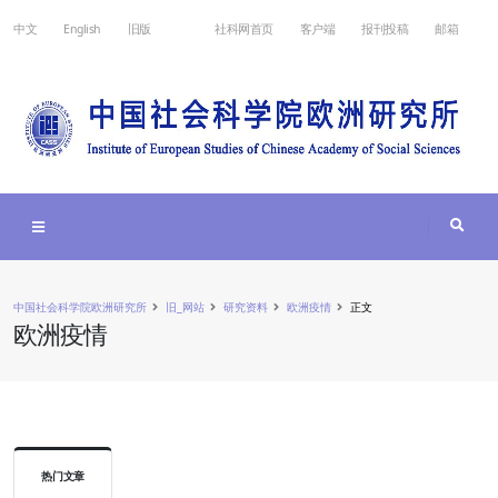
中文
English
旧版
社科网首页
客户端
报刊投稿
邮箱
中国社会科学院欧洲研究所
旧_网站
研究资料
欧洲疫情
正文
欧洲疫情
热门文章