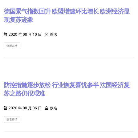
德国景气指数回升 欧盟增速环比增长 欧洲经济显
现复苏迹象
2020 年 08 月 10 日
佚名
查看详情
防控措施逐步放松 行业恢复喜忧参半 法国经济复
苏之路仍很艰难
2020 年 08 月 06 日
佚名
查看详情